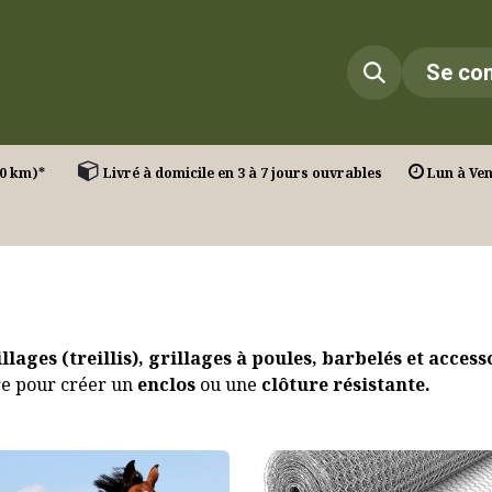
Infos
Réalisations
Contact
Se co
T. (30 km)*
Livré à domicile en 3 à 7 jours ouvrables
Lun à Ven 
llages (treillis), grillages à poules, barbelés et acces
ire pour créer un
enclos
ou une
clôture résistante.