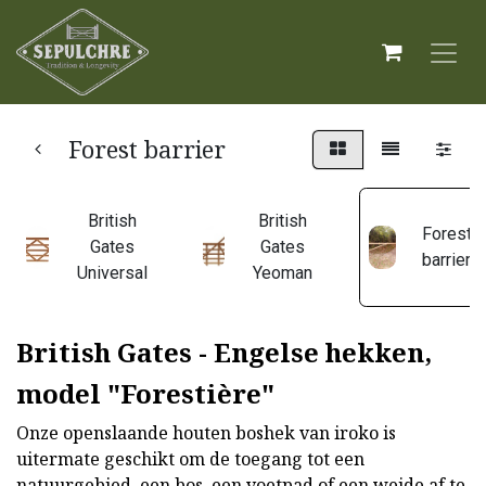
Forest barrier
British
British
Forest
Gates
Gates
barrier
Universal
Yeoman
British Gates - Engelse hekken,
model "Forestière"
Onze openslaande houten boshek van iroko is
uitermate geschikt om de toegang tot een
natuurgebied, een bos, een voetpad of een weide af te