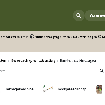
Onze diensten​
Onze projecten
Contact
Aanme
n straal van 30 km)* ​
Thuisbezorging binnen 3 tot 7 werkdagen
Ma
cten
Gereedschap en uitrusting
Banden en bindingen
Heknagelmachine
Handgereedschap