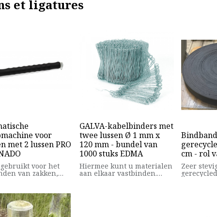
ns et ligatures
atische
GALVA-kabelbinders met
machine voor
twee lussen Ø 1 mm x
Bindband
n met 2 lussen PRO
120 mm - bundel van
gerecycle
RNADO
1000 stuks EDMA
cm - rol 
gebruikt voor het
Hiermee kunt u materialen
Zeer stev
nden van zakken,
aan elkaar vastbinden.
gerecycled
rken en
Te gebruiken in combinatie
te knippe
ngsstaal voor
met een automatische
gegalvani
end beton.
bindmachine voor lussen.
leisteenp
reep van zacht
Toepassingen: het
steunpalen
tof.
samenbinden van
spijkeren.
wapeningsstaal,
beschermi