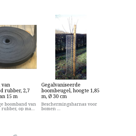
 van
Gegalvaniseerde
d rubber, 2,7
boombeugel, hoogte 1,85
van 15 m
m, Ø 30 cm
ige boomband van
Beschermingsharnas voor
 rubber, op maat
bomen
n en met
Hoogte: 150 of 180 cm
seerde
Diameter: 30 cm
innen aan de
Materiaal: gegalvaniseerd
 vast te
staal
 De lus dient als
ng en moet