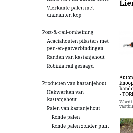
Lie
Vierkante palen met
diamanten kop
Post-&-rail-omheining
Acaciahouten pilasters met
pen-en-gatverbindingen
Randen van kastanjehout
Robinia rail gezaagd
Autom
knoop
Producten van kastanjehout
bande
Hekwerken van
- TO
kastanjehout
Wordt 
vastbi
Palen van kastanjehout
hekwe
wapeni
Ronde palen
gewap
Handg
Ronde palen zonder punt
kunsts