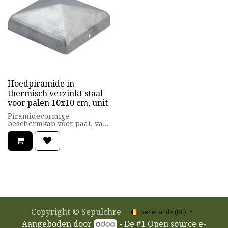
Hoedpiramide in
thermisch verzinkt staal
voor palen 10x10 cm, unit
Piramidevormige
beschermkap voor paal, van
gegalvaniseerd staal
Copyright ©
Sepulchre
Nederlands (BE)
Aangeboden door
- De #1
Open source e-