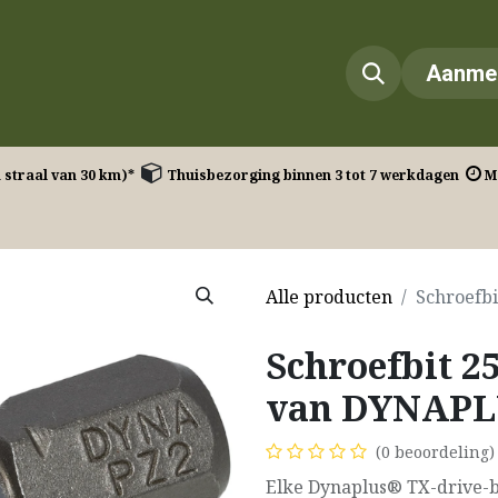
Onze diensten​
Onze projecten
Contact
Aanme
n straal van 30 km)* ​
Thuisbezorging binnen 3 tot 7 werkdagen
Ma
Alle producten
Schroefb
Schroefbit 2
van DYNAP
(0 beoordeling)
Elke Dynaplus® TX-drive-bi