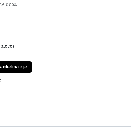
de doos.
 pièces
winkelmandje
t