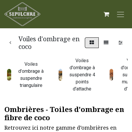
Voiles d'ombrage en
coco
Voiles
Vo
Voiles
d'ombrage à
d'om
d'ombrage à
suspendre 4
sus
suspendre
points
mult
triangulaire
d'attache
d'a
Ombrières - Toiles d'ombrage en
fibre de coco
Retrouvez ici notre gamme d’ombrières en