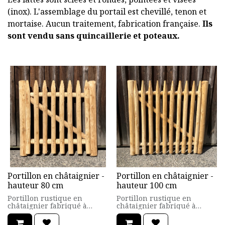
(inox). L'assemblage du portail est chevillé, tenon et
mortaise. Aucun traitement, fabrication française.
Ils
sont vendu sans quincaillerie et poteaux.
Portillon en châtaignier -
Portillon en châtaignier -
hauteur 80 cm
hauteur 100 cm
Portillon rustique en
Portillon rustique en
châtaignier fabriqué à
châtaignier fabriqué à
partir de bois rond, écorcé,
partir de bois rond, écorcé,
chanfreiné.
chanfreiné.