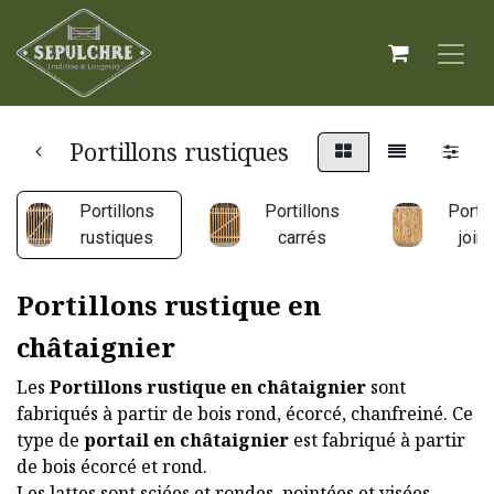
Portillons rustiques
Portillons
Portillons
Portil
rustiques
carrés
joint
Portillons rustique en
châtaignier
Les
Portillons rustique en châtaignier
sont
fabriqués à partir de bois rond, écorcé, chanfreiné. Ce
type de
portail en châtaignier
est fabriqué à partir
de bois écorcé et rond.
Les lattes sont sciées et rondes, pointées et visées