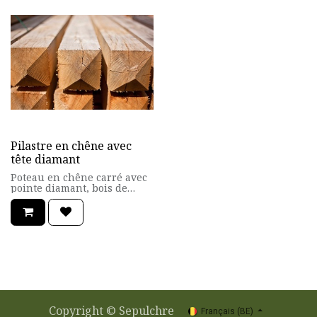
Pilastre en chêne avec
tête diamant
Poteau en chêne carré avec
pointe diamant, bois de
cœur.
Idéal pour soutenir les
portillons ou les barrières
anglaises.
Afin d'augmenter la
durabilité du poteau dans le
sol, il est conseillé de traité
le collet avec un goudron
filmogène (BIOFA) ou de le
bruler.
Copyright ©
Sepulchre
Français (BE)