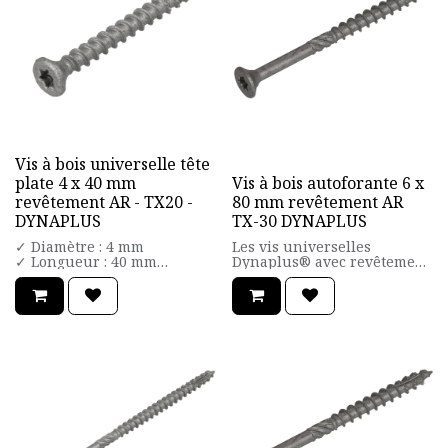
Vis à bois universelle tête
plate 4 x 40 mm
Vis à bois autoforante 6 x
revêtement AR - TX20 -
80 mm revêtement AR
DYNAPLUS
TX-30 DYNAPLUS
✓ Diamètre : 4 mm
Les vis universelles
✓ Longueur : 40 mm
Dynaplus® avec revêtement
✓ Type de tête : Torx
anti-corrosion sont
✓ Taille de la tête : TX20
fabriquées en carbonacier
✓ Matière : acier trempé
trempé et sont donc jusqu'à
✓ Surface : revêtement AR
deux (!) fois plus résistantes
C4
que les vis en acier
✓ Forme du filetage : filetage
inoxydable. Plus de
complet
problèmes de vis qui se
✓ Contenu emballage : 200
cassent lors du vissage ! Le
unités
revêtement AR gris foncé est
✓ Type d'emballage : boîte
hautement résistant à la
carton
corrosion et possède la
✓ Marque : DYNAPLUS
classe de corrosivité la plus