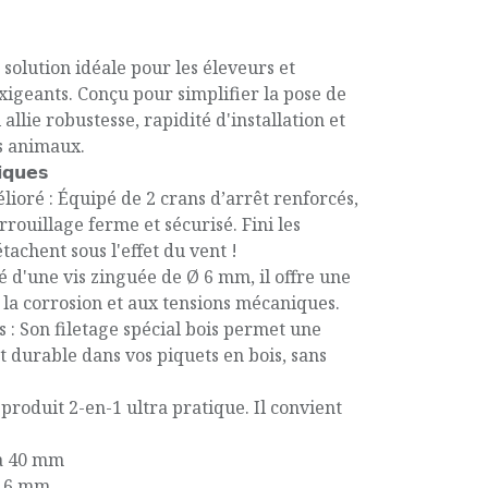
 solution idéale pour les éleveurs et
xigeants. Conçu pour simplifier la pose de
 allie robustesse, rapidité d'installation et
s animaux.
𝗶𝗾𝘂𝗲𝘀
ioré : Équipé de 2 crans d’arrêt renforcés,
rrouillage ferme et sécurisé. Fini les
tachent sous l'effet du vent !
té d'une vis zinguée de Ø 6 mm, il offre une
 la corrosion et aux tensions mécaniques.
s : Son filetage spécial bois permet une
et durable dans vos piquets en bois, sans
roduit 2-en-1 ultra pratique. Il convient
'à 40 mm
Ø 6 mm