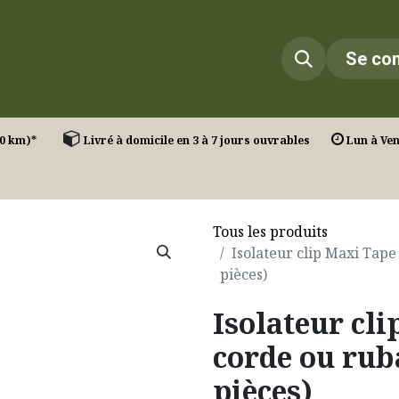
Infos
Réalisations
Contact
Se co
T. (30 km)*
Livré à domicile en 3 à 7 jours ouvrables
Lun à Ven 
Tous les produits
Isolateur clip Maxi Tap
pièces)
Isolateur cl
corde ou rub
pièces)