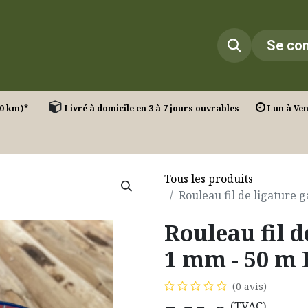
Infos
Réalisations
Contact
Se co
T. (30 km)*
Livré à domicile en 3 à 7 jours ouvrables
Lun à Ven 
Tous les produits
Rouleau fil de ligature
Rouleau fil d
1 mm - 50 m
(0 avis)
(TVAC)