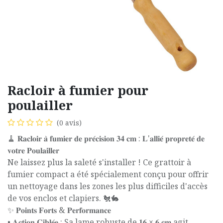
Racloir à fumier pour
poulailler
(0 avis)
🧹 𝐑𝐚𝐜𝐥𝐨𝐢𝐫 𝐚̀ 𝐟𝐮𝐦𝐢𝐞𝐫 𝐝𝐞 𝐩𝐫𝐞́𝐜𝐢𝐬𝐢𝐨𝐧 𝟑𝟒 𝐜𝐦 : 𝐋'𝐚𝐥𝐥𝐢𝐞́ 𝐩𝐫𝐨𝐩𝐫𝐞𝐭𝐞́ 𝐝𝐞
𝐯𝐨𝐭𝐫𝐞 𝐏𝐨𝐮𝐥𝐚𝐢𝐥𝐥𝐞𝐫
Ne laissez plus la saleté s'installer ! Ce grattoir à
fumier compact a été spécialement conçu pour offrir
un nettoyage dans les zones les plus difficiles d'accès
de vos enclos et clapiers. 🐔🐇
✨ 𝐏𝐨𝐢𝐧𝐭𝐬 𝐅𝐨𝐫𝐭𝐬 & 𝐏𝐞𝐫𝐟𝐨𝐫𝐦𝐚𝐧𝐜𝐞
• 𝐀𝐜𝐭𝐢𝐨𝐧 𝐂𝐢𝐛𝐥𝐞́𝐞 : Sa lame robuste de 𝟏𝟔 × 𝟔 𝐜𝐦 agit