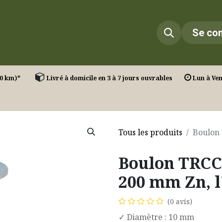
Infos
Réalisations
Contact
Se co
T. (30 km)*
Livré à domicile en 3 à 7 jours ouvrables
Lun à Ven 
Tous les produits
Boulon 
Boulon TRCC
200 mm Zn, l
(0 avis)
✓ Diamètre : 10 mm