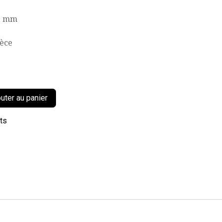
45 mm
ièce
uter au panier
its