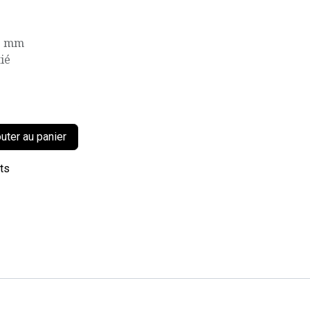
45 mm
ié
uter au panier
its