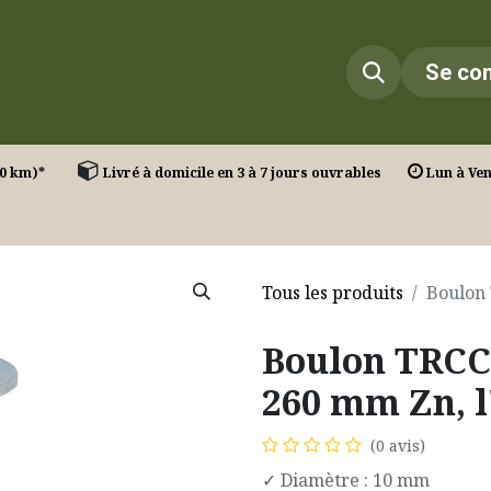
Infos
Réalisations
Contact
Se co
T. (30 km)*
Livré à domicile en 3 à 7 jours ouvrables
Lun à Ven 
Tous les produits
Boulon 
Boulon TRCC
260 mm Zn, l
(0 avis)
✓ Diamètre : 10 mm