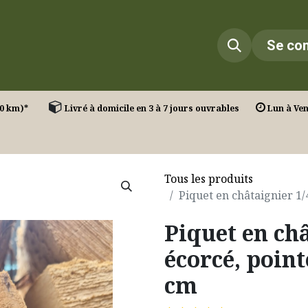
Infos
Réalisations
Contact
Se co
T. (30 km)*
Livré à domicile en 3 à 7 jours ouvrables
Lun à Ven 
Tous les produits
Piquet en châtaignier 1/
Piquet en châ
écorcé, point
cm