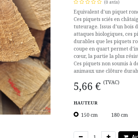
(0 avis)
Equivalent d'un piquet ron
Ces piquets sciés en châtaig
tuteurage. Issus d’un bois 
attaques biologiques, ces pi
durables que les piquets ron
coupe en quart permet d’ins
cœur, la partie la plus rési
Ces piquets non soumis à d
animaux une clôture durabl
(TVAC)
5,66
€
HAUTEUR
150 cm
180 cm
Ajo