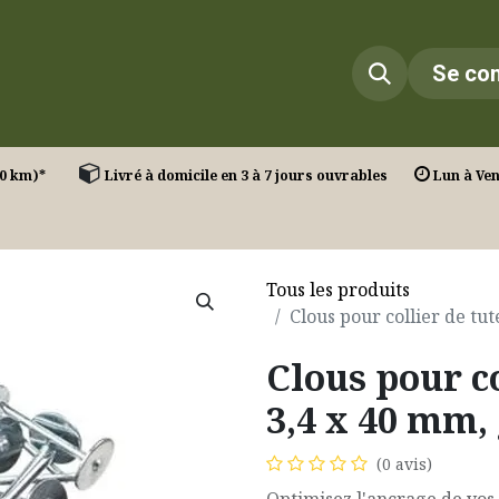
Infos
Réalisations
Contact
Se co
T. (30 km)*
Livré à domicile en 3 à 7 jours ouvrables
Lun à Ven 
Tous les produits
Clous pour collier de tu
Clous pour c
3,4 x 40 mm, 
(0 avis)