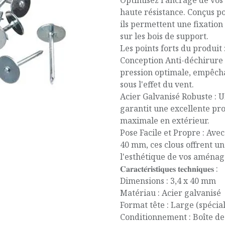
Optimisez l'ancrage de vos
haute résistance. Conçus po
ils permettent une fixation 
sur les bois de support.
Les points forts du produit 
Conception Anti-déchirure :
pression optimale, empêcha
sous l'effet du vent.
Acier Galvanisé Robuste : U
garantit une excellente pro
maximale en extérieur.
Pose Facile et Propre : Av
40 mm, ces clous offrent un
l'esthétique de vos aména
𝐂𝐚𝐫𝐚𝐜𝐭𝐞́𝐫𝐢𝐬𝐭𝐢𝐪𝐮𝐞𝐬 𝐭𝐞𝐜𝐡𝐧𝐢𝐪𝐮𝐞𝐬 :
Dimensions : 3,4 x 40 mm
Matériau : Acier galvanisé
Format tête : Large (spécial
Conditionnement : Boîte de