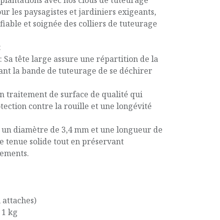
 plantations avec nos clous de tuteurage
ur les paysagistes et jardiniers exigeants,
fiable et soignée des colliers de tuteurage
:
 Sa tête large assure une répartition de la
nt la bande de tuteurage de se déchirer
n traitement de surface de qualité qui
tection contre la rouille et une longévité
ec un diamètre de 3,4 mm et une longueur de
e tenue solide tout en préservant
gements.
 attaches)
 1 kg