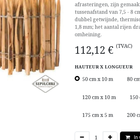
afrasteringen, zijn gemaak
tussenafstand van 7,5 - 8 
dubbel getwijnde, thermis
1,8 mm; het aantal rijen d
omheining.
(TVAC)
112,12
€
HAUTEUR X LONGUEUR
50 cm x 10 m
80 cm
120 cm x 10 m
150 
175 cm x 5 m
200 c
In 