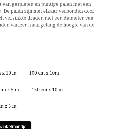
t van gespleten en puntige palen met een
cm. De palen zijn met elkaar verbonden door
ch verzinkte draden met een diameter van
raden varieert naargelang de hoogte van de
 x 10 m
100 cm x 10m
cm x 5 m
150 cm x 10 m
m x 5 m
winkelmandje